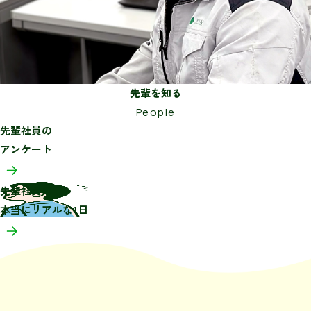
先輩を知る
People
先輩社員の
アンケート
先輩社員の
本当にリアルな1日