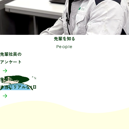
先輩を知る
People
先輩社員の
アンケート
先輩社員の
本当にリアルな1日